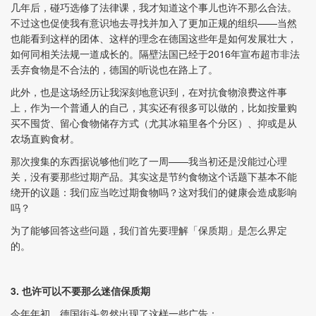
几年后，碰巧选修了法律课，我才知道这个事儿也许不那么合法。
不过这也促使我有意识地去寻找并加入了更加正规的组织——当然
也能看到这样的团体、这样的理念在德国这些年是如何发展壮大，
如何同相关法规一道成长的。隔壁法国已经于2016年宣布超市非法
丢弃食物是不合法的，德国的听说也在路上了。
此外，也是这场经历让我深刻地意识到，在对抗食物浪费这件事
上，作为一个普通人的自己，其实还有很多可以做的，比如按量购
买不囤货、留心食物储存方式（尤其冰箱里各个分区）、抑或是从
农场直购食材。
那次搜集的东西据说够他们吃了一周——我当初还是没能过心理
关，没有要那些过期产品。其实这是节约食物这个话题下基本不能
绕开的议题：我们应当吃过期食物吗？这对我们的健康会造成影响
吗？
为了能够回答这些问题，我们首先要理解「保质期」是怎么界定
的。
3. 也许可以不要那么迷信保质期
今年年初，德国街头忽然出现了这样一些广告：