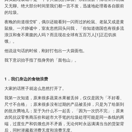
又无聊。绝大部分时间里我们都一言不发，迅速地处理着各自眼前
的垃圾。
夜晚的街道很空旷，偶尔还能看到一闪而过的松鼠、老鼠又或是黄
鼠狼。一片静谧中，室友忽然回头问我，「你知道德国也有很多流
浪汉和食不果腹的人吗？而且现在全球有五百万人[1]正忍饥挨
饿」。
他说这句话的时候，刚好打包出一大袋面包。
我下意识抬手指了指身旁的「面包山」。
1．我们身边的食物浪费
大家的话匣子就这么忽然打开了。
我第一次知道，原来很多蔬菜水果被丢掉，仅仅是因为「不好看、
尺寸不合格」；原来很多没有过期的产品被丢掉，只是为了给新到
的批次腾地儿；至于为什么不一起丢，「因为一次扔不完」；原来
农民抗议零售商压价和超市大手笔的垃圾处理可能是同一条线的两
端，过度生产和饥饿也并不矛盾，无论何时永远满满当当的货架背
后，同时潜藏着消费无度和浪费无度。