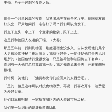
丰饶、乃至于过剩的食物之后。
那是一个月黑风高的夜晚，我紧张地等在宿舍客厅里。德国室友戴
好头套，严肃地问我：准备好了吗？我们可以出发了。
我点了点头，拿上了一个宜家购物袋，跟了上去。
这是我和德国人友谊的开端。（大雾）
那是五年前，我刚到德国，刚搬进宿舍没多久。自从发现他们几个
大男孩经常神秘半夜出游后，我就很好奇，一度怀疑他们是去风月
场所的（德国色情行业很发达，只是被荷兰和法国掩去了名声）。
直到有一天他们忽然邀请我一起，我才知道原来是去：开着车翻垃
圾桶。
我错愕，笑他们，「油费都比你们捡回来的东西贵吧」。
「是的，但是这样可以对抗食物浪费。再说，我喜欢开车，油费是
为爱好买单。」
他们目标很明确，一家所在城区内的大型超市垃圾桶。
我们第一站到达的是廉价超市Lidl。