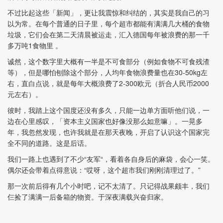
不过比起这些「新闻」，更让我震惊和纠结的，其实是我自己的习
以为常。在每个普通的日子里，每个超市都能有满满几大桶的食物
垃圾，它们会在第二天清晨被运走，汇入德国每年被浪费的那一千
多万吨1食物里 。
诚然，这个数字里大概有一半是不可食部分（例如食物不可食残渣
等），但是哪怕刨除这个部分，人均年食物浪费量也在30-50kg左
右，直白点说，就是每年大概浪费了2-300欧元（折合人民币2000
元左右）。
彼时，我踏上这个国度还没有多久，只能一边单方面听他们说，一
边在心里感叹，「资本主义国家也好像没那么如意嘛」。一晃多
年，我忽然发现，也许我就是在那天夜晚，开启了认识这个国家完
全不同的道路。这是后话。
我们一路上也遇到了不少“友军“，看着各自身后的麻袋，会心一笑。
偶尔还会带着点得意说：“哎呀，这个超市我们刚刚清理过了。”
那一次前后得有几个小时吧，记不太清了。只记得战果颇丰，我们
仨捡了满满一后备箱的物资。于深夜满载兴奋归家。