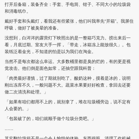
打开后备箱，装备齐全：手套、手电筒、钳子、不同大小的垃圾袋
和消毒纸巾。
戴好手套和头戴灯，看我还有些紧张，他们叫我率先“开箱”。我屏住
呼吸，做好了被臭晕的准备。
没想到，白涔涔的露营灯下映照出的是一整箱巧克力。捞出来后一
看，月底过期。室友大手一挥，「带走，冰箱冻上能放很久」。包
装纸泛着金光，不知道的怕是以为我们在淘金。
当然不是每次都这么幸运。大多数桶里都是臭的烂的，有的更是视
觉攻击。他们倒是面色如常，还抽空跟我科普：
「肉类最好谨慎，过了期就别吃了。酸奶这种，摸着是冰的，说明
刚出冻库不久，一般问题不大。蔬菜水果要好好检查，拿回去还要
做二次清洗和处理。」
「如果有咱们都用不上的，就别拿了，堆在垃圾桶旁边，说不定有
人会要的。」
「包装破了的，咱们就顺手做个垃圾分类吧。」
……
其实翻垃圾箱不是一个令人愉悦的体验。东西很脏，清理工作机械