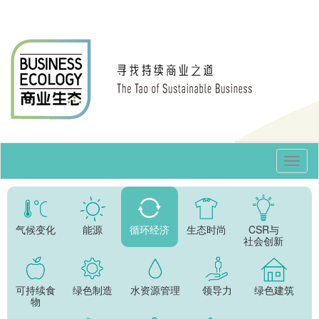
Toggl
Navig
气候变化
能源
循环经济
生态时尚
CSR与
社会创新
可持续食
绿色制造
水资源管理
领导力
绿色建筑
物