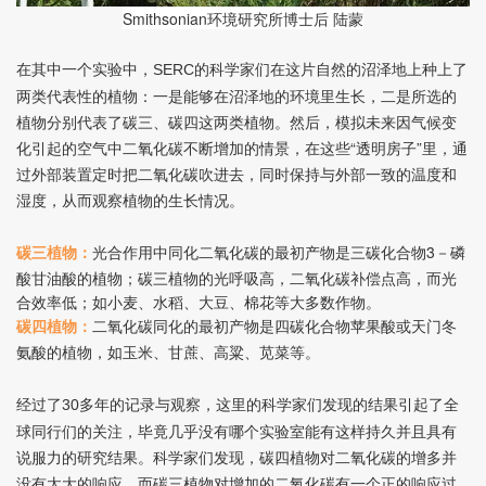
Smithsonian
环境研究所博士后 陆蒙
在其中一个实验中，
的科学家们在这片自然的沼泽地上种上了
SERC
两类代表性的植物：一是能够在沼泽地的环境里生长，二是所选的
植物分别代表了碳三、碳四这两类植物。然后，模拟未来因气候变
化引起的空气中二氧化碳不断增加的情景，在这些“透明房子”里，通
过外部装置定时把二氧化碳吹进去，同时保持与外部一致的温度和
湿度，从而观察植物的生长情况。
光合作用中同化二氧化碳的最初产物是三碳化合物3－磷
碳三植物：
酸甘油酸的植物；碳三植物的光呼吸高，二氧化碳补偿点高，而光
合效率低；如小麦、水稻、大豆、棉花等大多数作物。
二氧化碳同化的最初产物是四碳化合物苹果酸或天门冬
碳四植物：
氨酸的植物，如玉米、甘蔗、高粱、苋菜等。
经过了
多年的记录与观察，这里的科学家们发现的结果引起了全
30
球同行们的关注，毕竟几乎没有哪个实验室能有这样持久并且具有
说服力的研究结果。科学家们发现，碳四植物对二氧化碳的增多并
没有太大的响应，而碳三植物对增加的二氧化碳有一个正的响应过