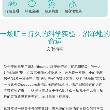
绿色交通
绿色金融
城乡共生
包容性发展
一场旷日持久的科学实验：沼泽地的
命运
文/孙海燕
位于美国马里兰州
环境研究所（简称
）的一大
Smithsonian
SERC
片“试验田”里，在高高低低的植物丛中，散布着一座座小小的“透明
房子”以及一排排守卫着“透明房子”的管道装置。这片“试验田”其实是
一片紧邻
海湾西海岸的沼泽地，偶尔划船经过的人们，
Chesapeake
不禁有些好奇——这里到底是在干什么呢？似乎这几十年以来，这
样的装置并没有改变过，而且渐渐正在增多。
这其实是一场关于气候变化对生态系统的影响的旷日持久的科学实