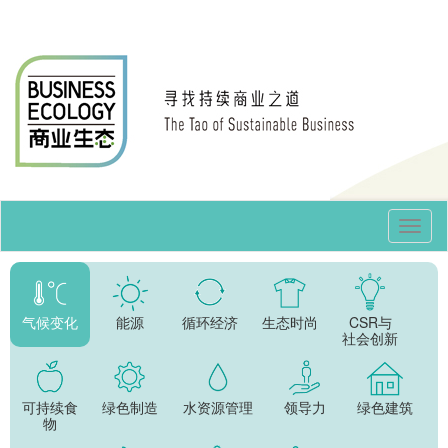
Toggl
Navig
气候变化
能源
循环经济
生态时尚
CSR与
社会创新
可持续食
绿色制造
水资源管理
领导力
绿色建筑
物