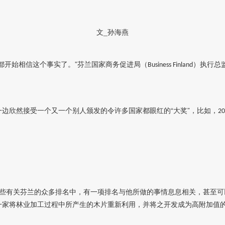
文_孙海燕
都开始相信这个事实了。”芬兰国家商务促进局（
）执行总
Business Finland
边欣然接受一个又一个别人颁发的令许多国家都眼红的“大奖”，比如，
20
些有关芬兰的众多排名中，有一项排名与他所做的事情息息相关，甚至可
一家将林业加工过程中所产生的木片重新利用，并将之开发成为高附加值