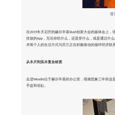
芬
在
冬天召开的赫尔辛基
创新大会的媒体会上，
2019
Slush
排放的
，无论你吃什么，还是穿什么，或是通过什么
App
术将个人的生活方式与芬兰正在积极推动的循环经济联
从木片到实木复合材质
走进
位于赫尔辛基的办公室，很难想象三年前这
Woodio
手盆和浴缸。