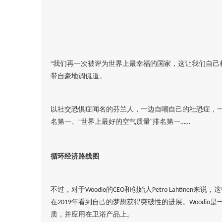
“我们再一次被评为世界上最幸福的国家，这让我们自己
带自豪地调侃道。
以社交恐惧症闻名的芬兰人，一边自嘲自己的社恐症，一
名第一、“世界上最好的空气质量”排名第一
……
循环经济路线图
不过，对于
的
和创始人
来说，这
Woodio
CEO
Petro Lahtinen
在
年看到自己的梦想获得突破性的进展。
是
2019
Woodio
质，并应用在卫浴产品上。