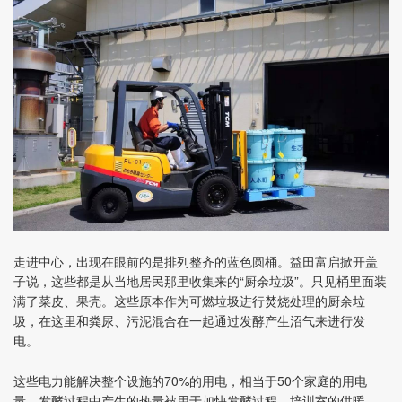
走进中心，出现在眼前的是排列整齐的蓝色圆桶。益田富启掀开盖
子说，这些都是从当地居民那里收集来的“厨余垃圾”。只见桶里面装
满了菜皮、果壳。这些原本作为可燃垃圾进行焚烧处理的厨余垃
圾，在这里和粪尿、污泥混合在一起通过发酵产生沼气来进行发
电。
这些电力能解决整个设施的70%的用电，相当于50个家庭的用电
量。发酵过程中产生的热量被用于加快发酵过程、培训室的供暖、