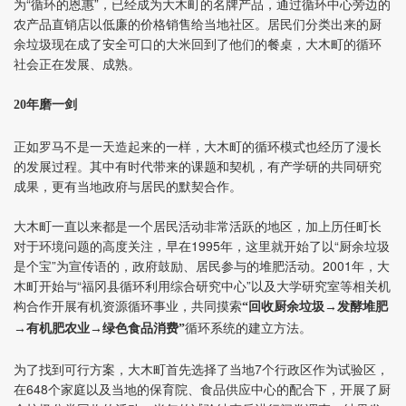
为“循环的恩惠”，已经成为大木町的名牌产品，通过循环中心旁边的
农产品直销店以低廉的价格销售给当地社区。居民们分类出来的厨
余垃圾现在成了安全可口的大米回到了他们的餐桌，大木町的循环
社会正在发展、成熟。
20
年磨一剑
正如罗马不是一天造起来的一样，大木町的循环模式也经历了漫长
的发展过程。其中有时代带来的课题和契机，有产学研的共同研究
成果，更有当地政府与居民的默契合作。
大木町一直以来都是一个居民活动非常活跃的地区，加上历任町长
对于环境问题的高度关注，早在1995年，这里就开始了以“厨余垃圾
是个宝”为宣传语的，政府鼓励、居民参与的堆肥活动。2001年，大
木町开始与“福冈县循环利用综合研究中心”以及大学研究室等相关机
构合作开展有机资源循环事业，共同摸索
“回收厨余垃圾→发酵堆肥
循环系统的建立方法。
→有机肥农业→绿色食品消费”
为了找到可行方案，大木町首先选择了当地7个行政区作为试验区，
在648个家庭以及当地的保育院、食品供应中心的配合下，开展了厨