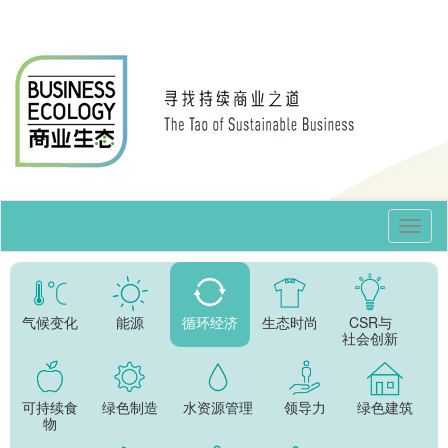
Toggl
Navig
气候变化
能源
循环经济
生态时尚
CSR与
社会创新
可持续食
绿色制造
水资源管理
领导力
绿色建筑
物