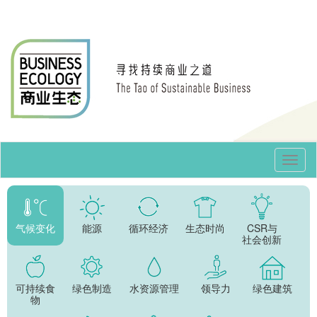
Toggl
Navig
气候变化
能源
循环经济
生态时尚
CSR与
社会创新
可持续食
绿色制造
水资源管理
领导力
绿色建筑
物