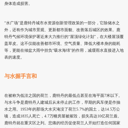
身体造成损害。
“水广场”是鹿特丹城市水资源创新管理政策的一部分，它除储水之
外，还有作为城市景观、更新都市面貌、改善落后城区的效果。鹿
特丹气候环境保护署近来大力推行的“屋顶绿化计划”，在大楼屋顶覆
盖草皮。这不仅能改善都市环境、空气质量、降低大楼本身的能耗
等，更能在倾盆大雨中担负“吸水海绵”的作用，减缓雨水直接进入地
表的速度。
与水握手言和
在被称为低洼之国的荷兰，鹿特丹的最低点甚至在海平面7米以下。
与水斗争是鹿特丹人建城后从未停止的工作，早期的风车便是作抽
水之用。1953年的那场大水灾淹没了荷兰5.7%的国土，达14.5万公
顷，造成1835人死亡，4.7万幢房屋被摧毁，损失高达10亿荷兰盾。
鹿特丹就在重灾区之列。悲痛的经历促使荷兰人开始打造任何国家