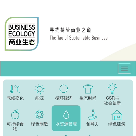
Toggl
Navig
气候变化
能源
循环经济
生态时尚
CSR与
社会创新
可持续食
绿色制造
水资源管理
领导力
绿色建筑
物