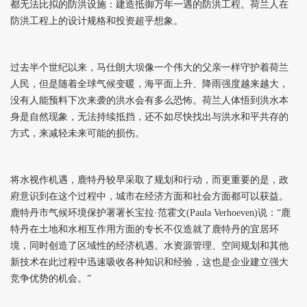
都无法比拟的防洪设施：建造抵御万年一遇的防洪工程。荷兰人在
防洪工程上的设计规格和投资超乎想象。
过去半个世纪以来，马仕朗大坝像一个伟大的父亲一样守护着荷兰
人民，但是随着全球气候变暖，海平面上升、降雨强度越来越大，
没有人能预料下次来袭的洪水会有多么恐怖。荷兰人体悟到洪水本
身是自然现象，无法持续抵挡，还不如尽快找出与洪水和平共存的
方式，来减轻未来可能的损伤。
将水视作机遇，鹿特丹较早采取了规划和行动，而更重要的是，政
府意识到在这个过程中，城市在经济方面和社会方面都可以获益。
鹿特丹市气候环境保护署署长宝拉·范霍文(Paula Verhoeven)说：“鹿
特丹在土地和水相互作用方面的专长不仅造就了鹿特丹的宜居环
境，同时创造了区域性的经济机遇。水资源管理、空间规划和其他
新技术在此过程中迅速吸收各种知识和经验，这也是企业建立强大
竞争优势的机会。”