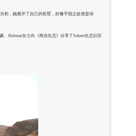
回到了当初，她展开了自己的双臂，好像手指之处便是绿
。Hofman女士向《商业生态》分享了Sekem生态社区