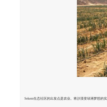
Sekem
生态社区的出发点是农业。将沙漠变绿洲梦想的实