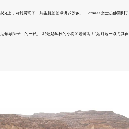
他站在沙漠上，向我展现了一片生机勃勃绿洲的景象。”Hofmann女士彷佛
时，也是领导圈子中的一员。“我还是学校的小提琴老师呢！”她对这一点尤其自豪