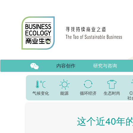
内容创作
研究与咨询
气候变化
能源
循环经济
生态时尚
C
社
这个近40年