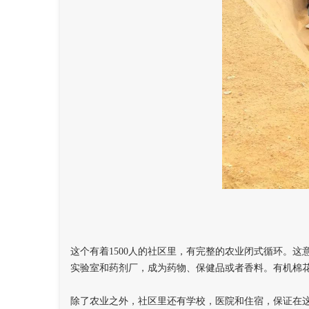
这个有着1500人的社区里，有完整的农业闭式循环。
实验室和药剂厂，成为药物、保健品或者香料。有机棉
除了农业之外，社区里还有学校，医院和住宿，保证在