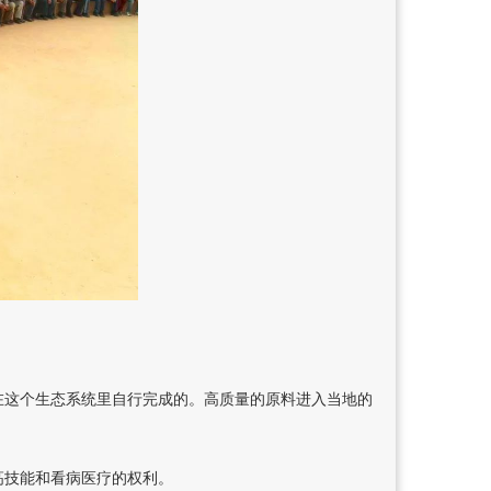
在这个生态系统里自行完成的。高质量的原料进入当地的
高技能和看病医疗的权利。