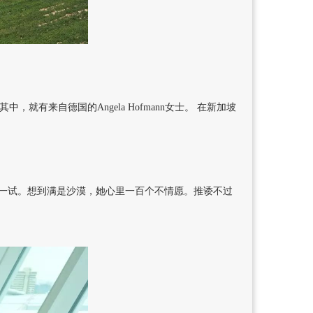
就有来自德国的Angela Hofmann女士。 在新加坡
去试一试。想到满是沙漠，她心里一百个不情愿。推诿不过