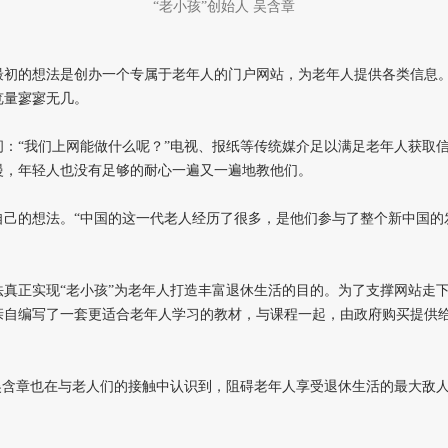
“老小孩”创始人 吴含章
最初的想法是创办一个专属于老年人的门户网站，为老年人提供各类信息
览量寥寥无几。
：“我们上网能做什么呢？”电视、报纸等传统媒介足以满足老年人获取
慢，年轻人也没有足够的耐心一遍又一遍地教他们。
自己的想法。“中国的这一代老人经历了很多，是他们参与了整个新中国的
真正实现“老小孩”为老年人打造丰富退休生活的目的。为了支撑网站走下
亲自编写了一套更适合老年人学习的教材，与课程一起，由政府购买提供
吴含章也在与老人们的接触中认识到，阻碍老年人享受退休生活的最大敌人