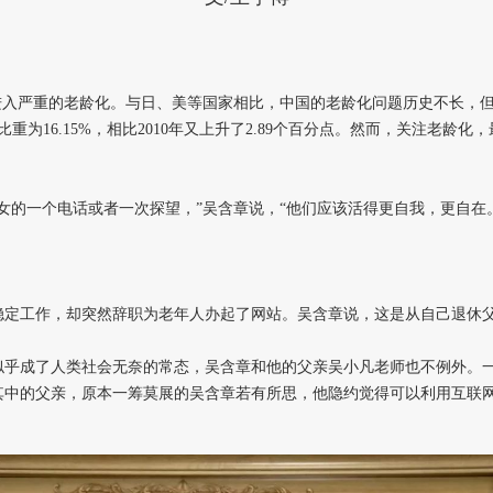
进入严重的老龄化。与日、美等国家相比，中国的老龄化问题历史不长，但发
口比重为16.15%，相比2010年又上升了2.89个百分点。然而，关注老
女的一个电话或者一次探望，”吴含章说，“他们应该活得更自我，更自在
稳定工作，却突然辞职为老年人办起了网站。吴含章说，这是从自己退休
似乎成了人类社会无奈的常态，吴含章和他的父亲吴小凡老师也不例外。
其中的父亲，原本一筹莫展的吴含章若有所思，他隐约觉得可以利用互联